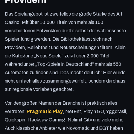
Providern
Das Spielangebot ist zweifellos die große Stärke des Alf
Casino. Mit über 10.000 Titeln von mehr als 100
verschiedenen Entwicklern dürfte selbst der wählerischste
Spieler fündig werden. Die Bibliothek lässt sich nach
Providern, Beliebtheit und Neuerscheinungen filtern. Allein
die Kategorie „Neue Spiele“ zeigt über 2.000 Titel,
während unter „Top-Spiele in Deutschland“ mehr als 550
Automaten zu finden sind. Das macht deutlich: Hier wurde
nicht einfach alles zusammengewürfelt, sondern durchaus
auf regionale Vorlieben geachtet.
Von den großen Namen der Branche ist praktisch alles
vertreten:
Pragmatic Play
, NetEnt, Play’n GO, Yggdrasil,
Quickspin, Hacksaw Gaming, Nolimit City und viele mehr.
Auch klassische Anbieter wie Novomatic und EGT haben