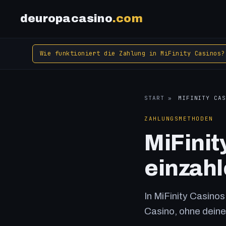
deuropacasino
.com
Wie funktioniert die Zahlung in MiFinity Casinos?
START
»
MIFINITY CAS
ZAHLUNGSMETHODEN
MiFinit
einzahl
In MiFinity Casinos
Casino, ohne dein