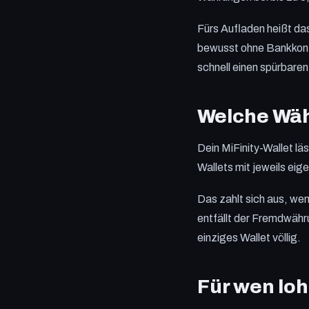
Fürs Aufladen heißt da
bewusst ohne Bankkonto
schnell einen spürbare
Welche Wäh
Dein MiFinity-Wallet lä
Wallets mit jeweils eig
Das zahlt sich aus, wen
entfällt der Fremdwähr
einziges Wallet völlig.
Für wen loh