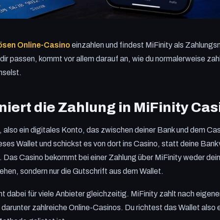
ösen Online-Casino
einzahlen und findest MiFinity als Zahlung
dir passen, kommt vor allem darauf an, wie du normalerweise zahl
selst.
niert die Zahlung in MiFinity Ca
et, also ein digitales Konto, das zwischen deiner Bank und dem Cas
ses Wallet und schickst es von dort ins Casino, statt deine Bank
n. Das Casino bekommt bei einer Zahlung über MiFinity weder d
ehen, sondern nur die Gutschrift aus dem Wallet.
ht dabei für viele Anbieter gleichzeitig. MiFinity zahlt nach eige
darunter zahlreiche Online-Casinos. Du richtest das Wallet also e