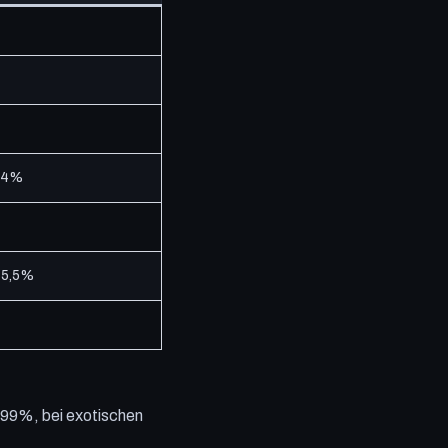
s 4%
s 5,5%
,99%, bei exotischen