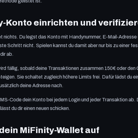
Methode gelistet ist.
y-Konto einrichten und verifizie
et nichts. Du legst das Konto mit Handynummer, E-Mail-Adress
ste Schritt nicht. Spielen kannst du damit aber nur bis zu einer f
dir ab.
 wird fällig, sobald deine Transaktionen zusammen 150€ oder den 
igen. Sie schaltet zugleich höhere Limits frei. Dafür lädst du 
zusätzlich deine Adresse nach.
 SMS-Code dein Konto bei jedem Login und jeder Transaktion ab. D
lässt du dir einen neuen schicken.
dein MiFinity-Wallet auf